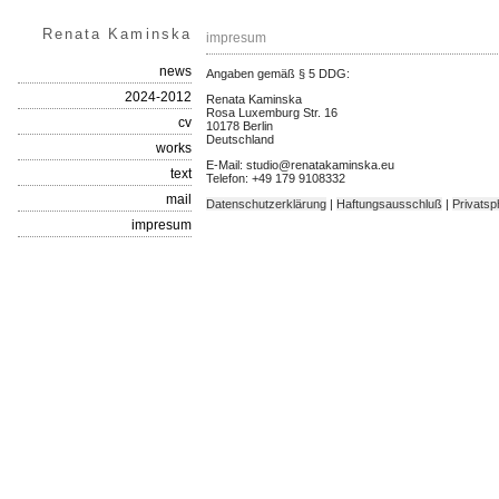
Renata Kaminska
impresum
news
Angaben gemäß § 5 DDG:
2024-2012
Renata Kaminska
Rosa Luxemburg Str. 16
cv
10178 Berlin
Deutschland
works
E-Mail:
studio@renatakaminska.eu
text
Telefon: +49 179 9108332
mail
Datenschutzerklärung
|
Haftungsausschluß
|
Privatsp
impresum